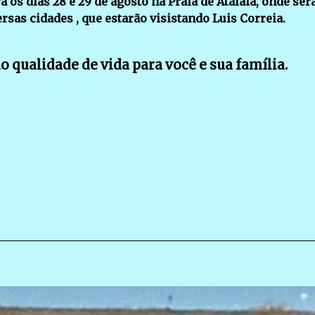
 os dias 28 e 29 de agosto na Praia de Atalaia, onde ser
rsas cidades , que estarão visistando Luis Correia.
 qualidade de vida para você e sua família.