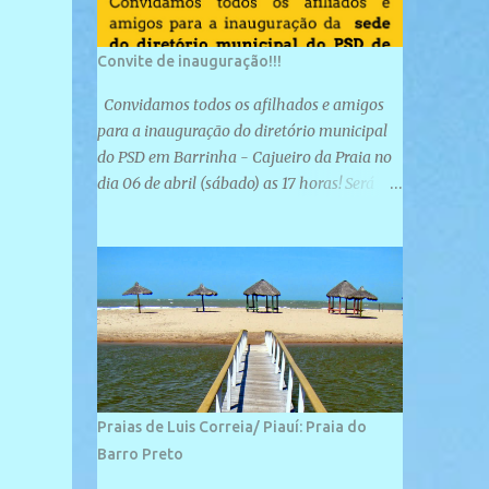
Convite de inauguração!!!
Convidamos todos os afilhados e amigos
para a inauguração do diretório municipal
do PSD em Barrinha - Cajueiro da Praia no
dia 06 de abril (sábado) as 17 horas! Será
uma grande confraternização do PSD, com a
inauguração de sua sede e a realização de
novas filiações partidárias. A sede está
localizada na Rua São José, 98 Barrinha -
Cajueiro da Praia.
Praias de Luis Correia/ Piauí: Praia do
Barro Preto