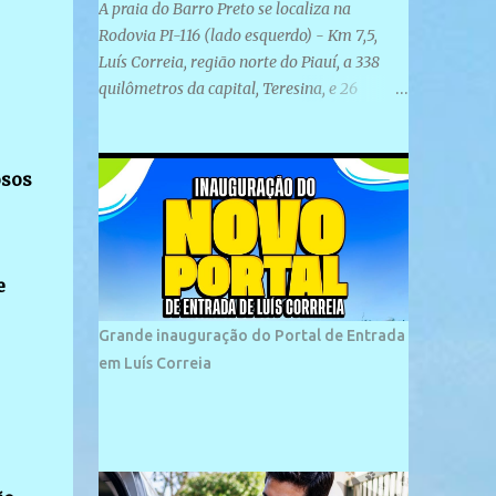
A praia do Barro Preto se localiza na
Rodovia PI-116 (lado esquerdo) - Km 7,5,
Luís Correia, região norte do Piauí, a 338
quilômetros da capital, Teresina, e 26
quilômetros da cidade de Parnaíba. É
formada por uma ampla faixa de areia
plana e retilínea na maior parte de sua
osos
extensão, chegando a mais ou menos a 1,5
km de paisagens exuberantes. Possui ondas
suaves devido ao extensivo molhe de pedras
que não chegam a 2 metros de altura, não
e
apresentando dunas em seu espaço
geográfico. Não se sabe ao certo porque a
Grande inauguração do Portal de Entrada
praia leva esse nome, e muitas das suas
em Luís Correia
historias foram esquecidas ao longo do
tempo. A praia é frequentada por moradores
e turistas, em geral veranistas piauienses e,
em menor número, pessoas de estados
vizinhos. O bairro onde se localiza a praia é