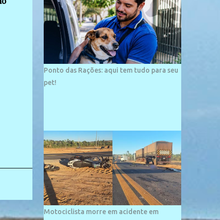
ão
palco de amplos investimentos e projetos
grandiosos como hotéis, pousadas e
residências de veraneio de grande porte. O
maior empreendimento fixado nessa área é
o SESC Praia, inaugurado em 12 de julho de
1996. Com arquitetura moderna,...
Ponto das Rações: aqui tem tudo para seu
pet!
Motociclista morre em acidente em