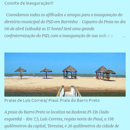
Convite de inauguração!!!
Convidamos todos os afilhados e amigos para a inauguração do
diretório municipal do PSD em Barrinha - Cajueiro da Praia no dia
06 de abril (sábado) as 17 horas! Será uma grande
confraternização do PSD, com a inauguração de sua sede e a
realização de novas filiações partidárias. A sede está localizada na
Rua São José, 98 Barrinha - Cajueiro da Praia.
Praias de Luis Correia/ Piauí: Praia do Barro Preto
A praia do Barro Preto se localiza na Rodovia PI-116 (lado
esquerdo) - Km 7,5, Luís Correia, região norte do Piauí, a 338
quilômetros da capital, Teresina, e 26 quilômetros da cidade de