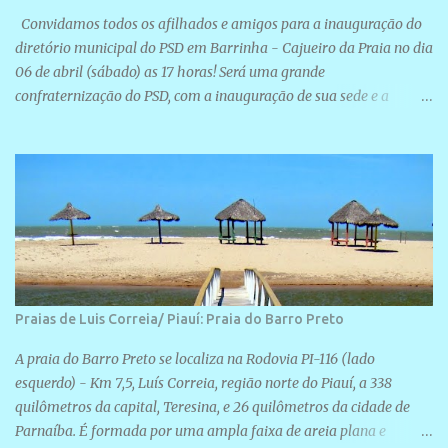
Convidamos todos os afilhados e amigos para a inauguração do
diretório municipal do PSD em Barrinha - Cajueiro da Praia no dia
06 de abril (sábado) as 17 horas! Será uma grande
confraternização do PSD, com a inauguração de sua sede e a
realização de novas filiações partidárias. A sede está localizada na
Rua São José, 98 Barrinha - Cajueiro da Praia.
Praias de Luis Correia/ Piauí: Praia do Barro Preto
A praia do Barro Preto se localiza na Rodovia PI-116 (lado
esquerdo) - Km 7,5, Luís Correia, região norte do Piauí, a 338
quilômetros da capital, Teresina, e 26 quilômetros da cidade de
Parnaíba. É formada por uma ampla faixa de areia plana e