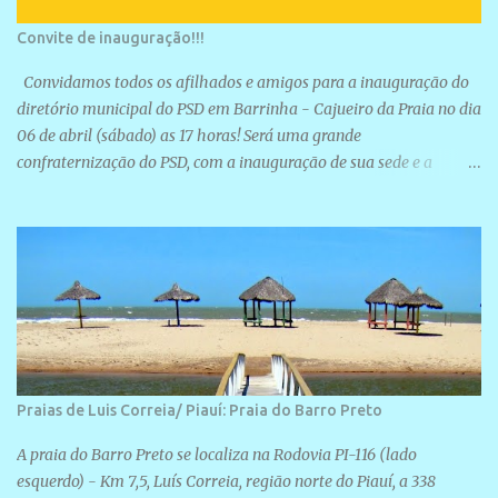
Convite de inauguração!!!
Convidamos todos os afilhados e amigos para a inauguração do
diretório municipal do PSD em Barrinha - Cajueiro da Praia no dia
06 de abril (sábado) as 17 horas! Será uma grande
confraternização do PSD, com a inauguração de sua sede e a
realização de novas filiações partidárias. A sede está localizada na
Rua São José, 98 Barrinha - Cajueiro da Praia.
Praias de Luis Correia/ Piauí: Praia do Barro Preto
A praia do Barro Preto se localiza na Rodovia PI-116 (lado
esquerdo) - Km 7,5, Luís Correia, região norte do Piauí, a 338