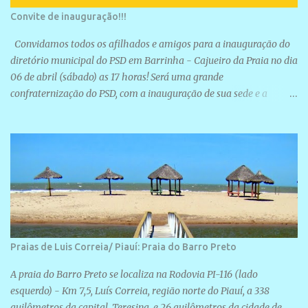
Convite de inauguração!!!
Convidamos todos os afilhados e amigos para a inauguração do
diretório municipal do PSD em Barrinha - Cajueiro da Praia no dia
06 de abril (sábado) as 17 horas! Será uma grande
confraternização do PSD, com a inauguração de sua sede e a
realização de novas filiações partidárias. A sede está localizada na
Rua São José, 98 Barrinha - Cajueiro da Praia.
Praias de Luis Correia/ Piauí: Praia do Barro Preto
A praia do Barro Preto se localiza na Rodovia PI-116 (lado
esquerdo) - Km 7,5, Luís Correia, região norte do Piauí, a 338
quilômetros da capital, Teresina, e 26 quilômetros da cidade de