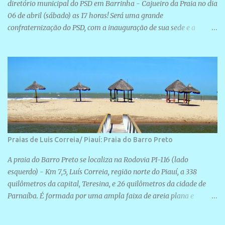
diretório municipal do PSD em Barrinha - Cajueiro da Praia no dia
06 de abril (sábado) as 17 horas! Será uma grande
confraternização do PSD, com a inauguração de sua sede e a
realização de novas filiações partidárias. A sede está localizada na
Rua São José, 98 Barrinha - Cajueiro da Praia.
Praias de Luis Correia/ Piauí: Praia do Barro Preto
A praia do Barro Preto se localiza na Rodovia PI-116 (lado
esquerdo) - Km 7,5, Luís Correia, região norte do Piauí, a 338
quilômetros da capital, Teresina, e 26 quilômetros da cidade de
Parnaíba. É formada por uma ampla faixa de areia plana e
retilínea na maior parte de sua extensão, chegando a mais ou
menos a 1,5 km de paisagens exuberantes. Possui ondas suaves