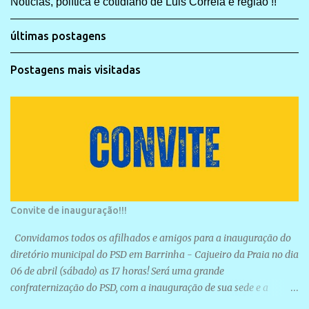
Noticias, política e cotidiano de Luis Correia e região !!
últimas postagens
Postagens mais visitadas
Convite de inauguração!!!
Convidamos todos os afilhados e amigos para a inauguração do
diretório municipal do PSD em Barrinha - Cajueiro da Praia no dia
06 de abril (sábado) as 17 horas! Será uma grande
confraternização do PSD, com a inauguração de sua sede e a
realização de novas filiações partidárias. A sede está localizada na