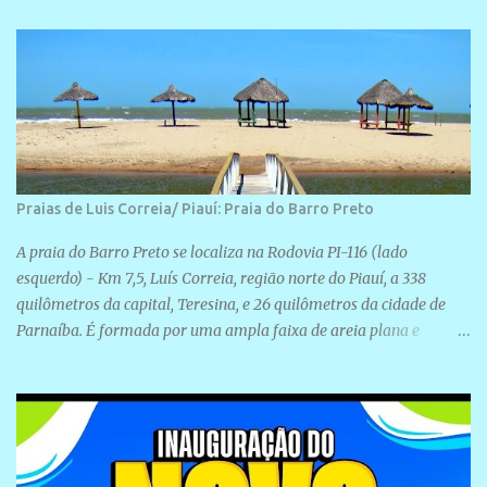
Rua São José, 98 Barrinha - Cajueiro da Praia.
Praias de Luis Correia/ Piauí: Praia do Barro Preto
A praia do Barro Preto se localiza na Rodovia PI-116 (lado
esquerdo) - Km 7,5, Luís Correia, região norte do Piauí, a 338
quilômetros da capital, Teresina, e 26 quilômetros da cidade de
Parnaíba. É formada por uma ampla faixa de areia plana e
retilínea na maior parte de sua extensão, chegando a mais ou
menos a 1,5 km de paisagens exuberantes. Possui ondas suaves
devido ao extensivo molhe de pedras que não chegam a 2 metros
de altura, não apresentando dunas em seu espaço geográfico. Não
se sabe ao certo porque a praia leva esse nome, e muitas das suas
historias foram esquecidas ao longo do tempo. A praia é