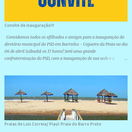
Convite de inauguração!!!
Convidamos todos os afilhados e amigos para a inauguração do
diretório municipal do PSD em Barrinha - Cajueiro da Praia no dia
06 de abril (sábado) as 17 horas! Será uma grande
confraternização do PSD, com a inauguração de sua sede e a
realização de novas filiações partidárias. A sede está localizada na
Rua São José, 98 Barrinha - Cajueiro da Praia.
Praias de Luis Correia/ Piauí: Praia do Barro Preto