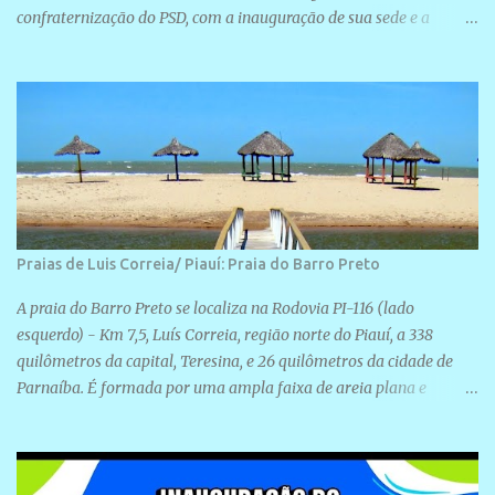
confraternização do PSD, com a inauguração de sua sede e a
realização de novas filiações partidárias. A sede está localizada na
Rua São José, 98 Barrinha - Cajueiro da Praia.
Praias de Luis Correia/ Piauí: Praia do Barro Preto
A praia do Barro Preto se localiza na Rodovia PI-116 (lado
esquerdo) - Km 7,5, Luís Correia, região norte do Piauí, a 338
quilômetros da capital, Teresina, e 26 quilômetros da cidade de
Parnaíba. É formada por uma ampla faixa de areia plana e
retilínea na maior parte de sua extensão, chegando a mais ou
menos a 1,5 km de paisagens exuberantes. Possui ondas suaves
devido ao extensivo molhe de pedras que não chegam a 2 metros
de altura, não apresentando dunas em seu espaço geográfico. Não