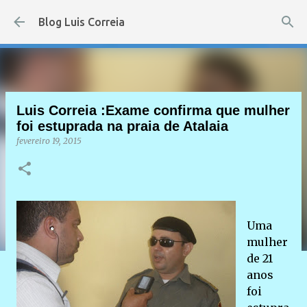
Pular para o conteúdo principal
Blog Luis Correia
Luis Correia :Exame confirma que mulher
foi estuprada na praia de Atalaia
fevereiro 19, 2015
Uma
mulher
de 21
anos
foi