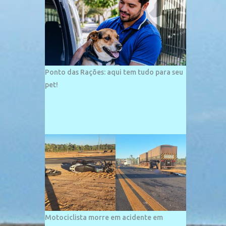
palco de amplos investimentos e projetos
grandiosos como hotéis, pousadas e
residências de veraneio de grande porte. O
maior empreendimento fixado nessa área é
o SESC Praia, inaugurado em 12 de julho de
1996. Com arquitetura moderna,...
Ponto das Rações: aqui tem tudo para seu
pet!
Motociclista morre em acidente em