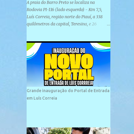
A praia do Barro Preto se localiza na
Rodovia PI-116 (lado esquerdo) - Km 7,5,
Luís Correia, região norte do Piauí, a 338
quilômetros da capital, Teresina, e 26
quilômetros da cidade de Parnaíba. É
formada por uma ampla faixa de areia
plana e retilínea na maior parte de sua
extensão, chegando a mais ou menos a 1,5
km de paisagens exuberantes. Possui ondas
suaves devido ao extensivo molhe de pedras
que não chegam a 2 metros de altura, não
apresentando dunas em seu espaço
geográfico. Não se sabe ao certo porque a
Grande inauguração do Portal de Entrada
praia leva esse nome, e muitas das suas
em Luís Correia
historias foram esquecidas ao longo do
tempo. A praia é frequentada por moradores
e turistas, em geral veranistas piauienses e,
em menor número, pessoas de estados
vizinhos. O bairro onde se localiza a praia é