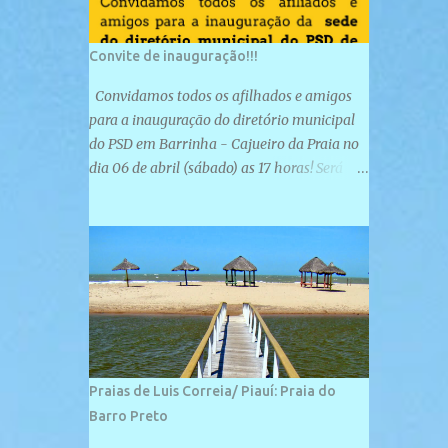
Convite de inauguração!!!
Convidamos todos os afilhados e amigos
para a inauguração do diretório municipal
do PSD em Barrinha - Cajueiro da Praia no
dia 06 de abril (sábado) as 17 horas! Será
uma grande confraternização do PSD, com a
inauguração de sua sede e a realização de
novas filiações partidárias. A sede está
localizada na Rua São José, 98 Barrinha -
Cajueiro da Praia.
Praias de Luis Correia/ Piauí: Praia do
Barro Preto