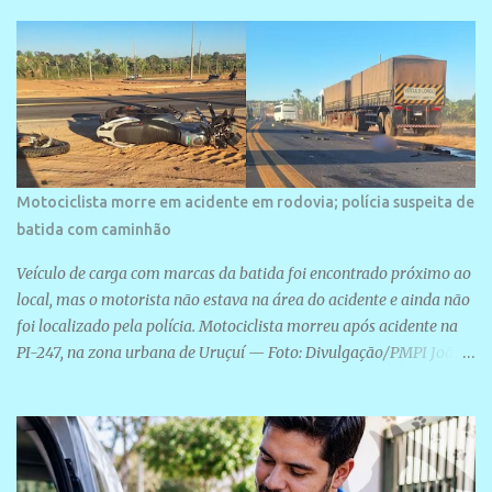
arquitetura moderna,...
Motociclista morre em acidente em rodovia; polícia suspeita de
batida com caminhão
Veículo de carga com marcas da batida foi encontrado próximo ao
local, mas o motorista não estava na área do acidente e ainda não
foi localizado pela polícia. Motociclista morreu após acidente na
PI-247, na zona urbana de Uruçuí — Foto: Divulgação/PMPI João
Pedro de Sousa Santos morreu na manhã desta sexta-feira (31) em
um acidente na PI-247, na zona urbana de Uruçuí, no Sul do Piauí.
A Polícia Militar informou que um caminhão com marcas de
colisão foi encontrado próximo ao local. Segundo o 10º Batalhão
da Polícia Militar (10º BPM), a equipe foi acionada por volta das 6h