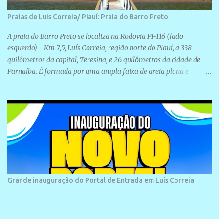
Praias de Luis Correia/ Piauí: Praia do Barro Preto
A praia do Barro Preto se localiza na Rodovia PI-116 (lado
esquerdo) - Km 7,5, Luís Correia, região norte do Piauí, a 338
quilômetros da capital, Teresina, e 26 quilômetros da cidade de
Parnaíba. É formada por uma ampla faixa de areia plana e
retilínea na maior parte de sua extensão, chegando a mais ou
menos a 1,5 km de paisagens exuberantes. Possui ondas suaves
devido ao extensivo molhe de pedras que não chegam a 2 metros
de altura, não apresentando dunas em seu espaço geográfico. Não
se sabe ao certo porque a praia leva esse nome, e muitas das suas
historias foram esquecidas ao longo do tempo. A praia é
frequentada por moradores e turistas, em geral veranistas
piauienses e, em menor número, pessoas de estados vizinhos. O
bairro onde se localiza a praia é palco de amplos investimentos e
Grande inauguração do Portal de Entrada em Luís Correia
projetos grandiosos como hotéis, pousadas e residências de
veraneio de grande porte. O maior empreendimento fixado nessa
área é o SESC Praia, inaugurado em 12 de julho de 1996. Com