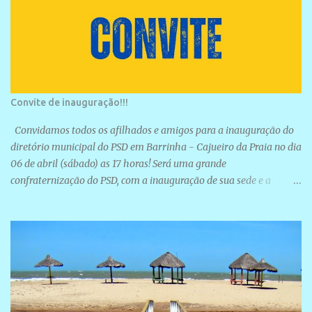
Convite de inauguração!!!
Convidamos todos os afilhados e amigos para a inauguração do
diretório municipal do PSD em Barrinha - Cajueiro da Praia no dia
06 de abril (sábado) as 17 horas! Será uma grande
confraternização do PSD, com a inauguração de sua sede e a
realização de novas filiações partidárias. A sede está localizada na
Rua São José, 98 Barrinha - Cajueiro da Praia.