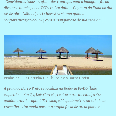
Convidamos todos os afilhados e amigos para a inauguração do
diretório municipal do PSD em Barrinha - Cajueiro da Praia no dia
06 de abril (sábado) as 17 horas! Será uma grande
confraternização do PSD, com a inauguração de sua sede e a
realização de novas filiações partidárias. A sede está localizada na
Rua São José, 98 Barrinha - Cajueiro da Praia.
Praias de Luis Correia/ Piauí: Praia do Barro Preto
A praia do Barro Preto se localiza na Rodovia PI-116 (lado
esquerdo) - Km 7,5, Luís Correia, região norte do Piauí, a 338
quilômetros da capital, Teresina, e 26 quilômetros da cidade de
Parnaíba. É formada por uma ampla faixa de areia plana e
retilínea na maior parte de sua extensão, chegando a mais ou