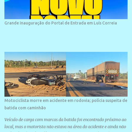
frequentada por moradores e turistas, em geral veranistas
piauienses e, em menor número, pessoas de estados vizinhos. O
bairro onde se localiza a praia é palco de amplos investimentos e
Grande inauguração do Portal de Entrada em Luís Correia
projetos grandiosos como hotéis, pousadas e residências de
veraneio de grande porte. O maior empreendimento fixado nessa
área é o SESC Praia, inaugurado em 12 de julho de 1996. Com
arquitetura moderna,...
Motociclista morre em acidente em rodovia; polícia suspeita de
batida com caminhão
Veículo de carga com marcas da batida foi encontrado próximo ao
local, mas o motorista não estava na área do acidente e ainda não