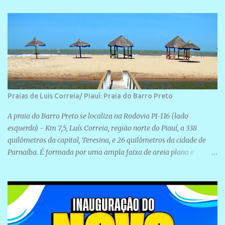
Rua São José, 98 Barrinha - Cajueiro da Praia.
Praias de Luis Correia/ Piauí: Praia do Barro Preto
A praia do Barro Preto se localiza na Rodovia PI-116 (lado
esquerdo) - Km 7,5, Luís Correia, região norte do Piauí, a 338
quilômetros da capital, Teresina, e 26 quilômetros da cidade de
Parnaíba. É formada por uma ampla faixa de areia plana e
retilínea na maior parte de sua extensão, chegando a mais ou
menos a 1,5 km de paisagens exuberantes. Possui ondas suaves
devido ao extensivo molhe de pedras que não chegam a 2 metros
de altura, não apresentando dunas em seu espaço geográfico. Não
se sabe ao certo porque a praia leva esse nome, e muitas das suas
historias foram esquecidas ao longo do tempo. A praia é