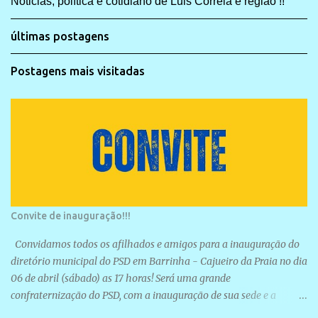
Noticias, política e cotidiano de Luis Correia e região !!
últimas postagens
Postagens mais visitadas
Convite de inauguração!!!
Convidamos todos os afilhados e amigos para a inauguração do
diretório municipal do PSD em Barrinha - Cajueiro da Praia no dia
06 de abril (sábado) as 17 horas! Será uma grande
confraternização do PSD, com a inauguração de sua sede e a
realização de novas filiações partidárias. A sede está localizada na