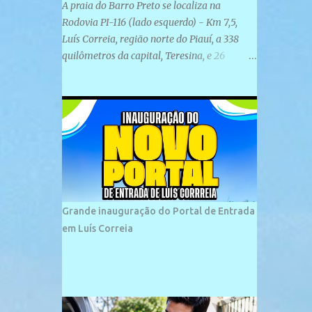
A praia do Barro Preto se localiza na
Rodovia PI-116 (lado esquerdo) - Km 7,5,
Luís Correia, região norte do Piauí, a 338
quilômetros da capital, Teresina, e 26
quilômetros da cidade de Parnaíba. É
formada por uma ampla faixa de areia
plana e retilínea na maior parte de sua
extensão, chegando a mais ou menos a 1,5
km de paisagens exuberantes. Possui ondas
suaves devido ao extensivo molhe de pedras
que não chegam a 2 metros de altura, não
apresentando dunas em seu espaço
geográfico. Não se sabe ao certo porque a
Grande inauguração do Portal de Entrada
praia leva esse nome, e muitas das suas
em Luís Correia
historias foram esquecidas ao longo do
tempo. A praia é frequentada por moradores
e turistas, em geral veranistas piauienses e,
em menor número, pessoas de estados
vizinhos. O bairro onde se localiza a praia é