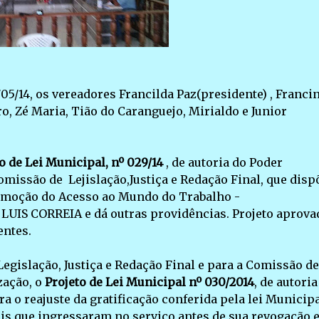
05/14, os vereadores Francilda Paz(presidente) , Franci
ro, Zé Maria, Tião do Caranguejo, Mirialdo e Junior
o de Lei Municipal, nº 029/14
, de autoria do Poder
omissão de Lejislação,Justiça e Redação Final, que disp
omoção do Acesso ao Mundo do Trabalho -
IS CORREIA e dá outras providências. Projeto aprova
entes.
gislação, Justiça e Redação Final e para a Comissão de
zação, o
Projeto de Lei Municipal nº 030/2014
, de autoria
a o reajuste da gratificação conferida pela lei Municipa
is que ingressaram no serviço antes de sua revogação e