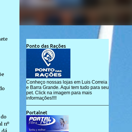
nete
Ponto das Rações
õe
Conheço nossas lojas em Luis Correia
e Barra Grande. Aqui tem tudo para seu
do
pet. Click na imagem para mais
informações!!!!
Portalnet
 do
l nº
 dá