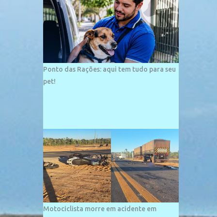
palco de amplos investimentos e projetos
grandiosos como hotéis, pousadas e
residências de veraneio de grande porte. O
maior empreendimento fixado nessa área é
o SESC Praia, inaugurado em 12 de julho de
1996. Com arquitetura moderna,...
Ponto das Rações: aqui tem tudo para seu
pet!
Motociclista morre em acidente em