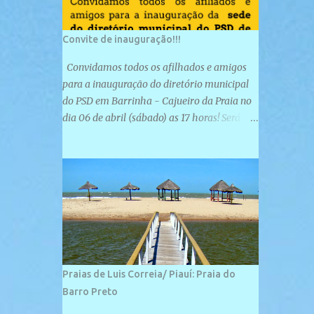
Convite de inauguração!!!
Convidamos todos os afilhados e amigos
para a inauguração do diretório municipal
do PSD em Barrinha - Cajueiro da Praia no
dia 06 de abril (sábado) as 17 horas! Será
uma grande confraternização do PSD, com a
inauguração de sua sede e a realização de
novas filiações partidárias. A sede está
localizada na Rua São José, 98 Barrinha -
Cajueiro da Praia.
Praias de Luis Correia/ Piauí: Praia do
Barro Preto