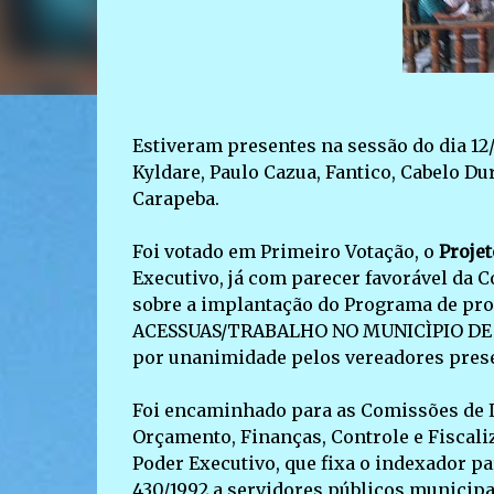
Estiveram presentes na sessão do dia 12/
Kyldare, Paulo Cazua, Fantico, Cabelo Du
Carapeba.
Foi votado em Primeiro Votação, o
Projet
Executivo, já com parecer favorável da C
sobre a implantação do Programa de pr
ACESSUAS/TRABALHO NO MUNICÌPIO DE LU
por unanimidade pelos vereadores pres
Foi encaminhado para as Comissões de Le
Orçamento, Finanças, Controle e Fiscali
Poder Executivo, que fixa o indexador par
430/1992 a servidores públicos municipa