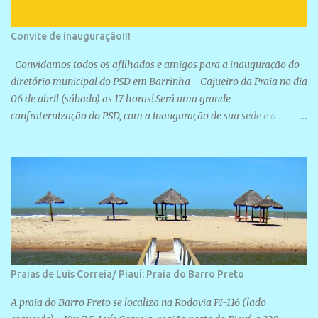
Convite de inauguração!!!
Convidamos todos os afilhados e amigos para a inauguração do
diretório municipal do PSD em Barrinha - Cajueiro da Praia no dia
06 de abril (sábado) as 17 horas! Será uma grande
confraternização do PSD, com a inauguração de sua sede e a
realização de novas filiações partidárias. A sede está localizada na
Rua São José, 98 Barrinha - Cajueiro da Praia.
Praias de Luis Correia/ Piauí: Praia do Barro Preto
A praia do Barro Preto se localiza na Rodovia PI-116 (lado