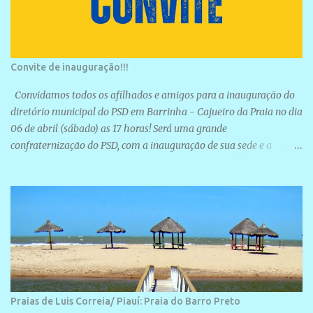
Convite de inauguração!!!
Convidamos todos os afilhados e amigos para a inauguração do
diretório municipal do PSD em Barrinha - Cajueiro da Praia no dia
06 de abril (sábado) as 17 horas! Será uma grande
confraternização do PSD, com a inauguração de sua sede e a
realização de novas filiações partidárias. A sede está localizada na
Rua São José, 98 Barrinha - Cajueiro da Praia.
Praias de Luis Correia/ Piauí: Praia do Barro Preto