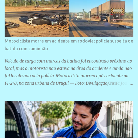
Motociclista morre em acidente em rodovia; polícia suspeita de
batida com caminhão
Veículo de carga com marcas da batida foi encontrado próximo ao
local, mas o motorista não estava na área do acidente e ainda não
foi localizado pela polícia. Motociclista morreu após acidente na
PI-247, na zona urbana de Uruçuí — Foto: Divulgação/PMPI João
Pedro de Sousa Santos morreu na manhã desta sexta-feira (31) em
um acidente na PI-247, na zona urbana de Uruçuí, no Sul do Piauí.
A Polícia Militar informou que um caminhão com marcas de
colisão foi encontrado próximo ao local. Segundo o 10º Batalhão
da Polícia Militar (10º BPM), a equipe foi acionada por volta das 6h
para atender à ocorrência. Material de referência geográfica Ao
chegar ao local, os policiais constataram a morte do motociclista e