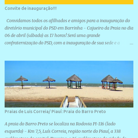
Convite de inauguração!!!
Convidamos todos os afilhados e amigos para a inauguração do
diretório municipal do PSD em Barrinha - Cajueiro da Praia no dia
06 de abril (sábado) as 17 horas! Será uma grande
confraternização do PSD, com a inauguração de sua sede e a
realização de novas filiações partidárias. A sede está localizada na
Rua São José, 98 Barrinha - Cajueiro da Praia.
Praias de Luis Correia/ Piauí: Praia do Barro Preto
A praia do Barro Preto se localiza na Rodovia PI-116 (lado
esquerdo) - Km 7,5, Luís Correia, região norte do Piauí, a 338