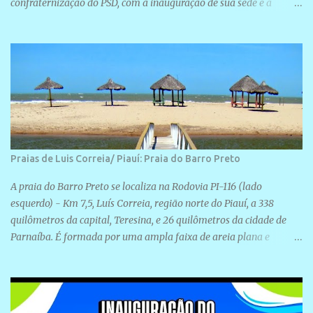
confraternização do PSD, com a inauguração de sua sede e a
realização de novas filiações partidárias. A sede está localizada na
Rua São José, 98 Barrinha - Cajueiro da Praia.
Praias de Luis Correia/ Piauí: Praia do Barro Preto
A praia do Barro Preto se localiza na Rodovia PI-116 (lado
esquerdo) - Km 7,5, Luís Correia, região norte do Piauí, a 338
quilômetros da capital, Teresina, e 26 quilômetros da cidade de
Parnaíba. É formada por uma ampla faixa de areia plana e
retilínea na maior parte de sua extensão, chegando a mais ou
menos a 1,5 km de paisagens exuberantes. Possui ondas suaves
devido ao extensivo molhe de pedras que não chegam a 2 metros
de altura, não apresentando dunas em seu espaço geográfico. Não