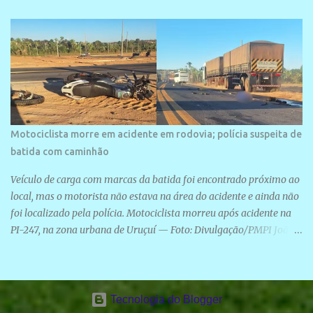
Motociclista morre em acidente em rodovia; polícia suspeita de
batida com caminhão
Veículo de carga com marcas da batida foi encontrado próximo ao
local, mas o motorista não estava na área do acidente e ainda não
foi localizado pela polícia. Motociclista morreu após acidente na
PI-247, na zona urbana de Uruçuí — Foto: Divulgação/PMPI João
Pedro de Sousa Santos morreu na manhã desta sexta-feira (31) em
um acidente na PI-247, na zona urbana de Uruçuí, no Sul do Piauí.
A Polícia Militar informou que um caminhão com marcas de
colisão foi encontrado próximo ao local. Segundo o 10º Batalhão
Tecnologia do Blogger