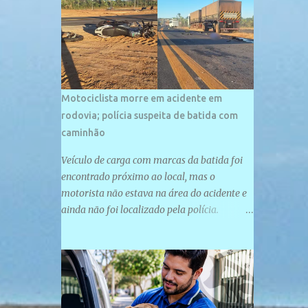
palco de amplos investimentos e projetos
grandiosos como hotéis, pousadas e
residências de veraneio de grande porte. O
maior empreendimento fixado nessa área é
o SESC Praia, inaugurado em 12 de julho de
1996. Com arquitetura moderna,...
Motociclista morre em acidente em
rodovia; polícia suspeita de batida com
caminhão
Veículo de carga com marcas da batida foi
encontrado próximo ao local, mas o
motorista não estava na área do acidente e
ainda não foi localizado pela polícia.
Motociclista morreu após acidente na PI-
247, na zona urbana de Uruçuí — Foto:
Divulgação/PMPI João Pedro de Sousa
Santos morreu na manhã desta sexta-feira
(31) em um acidente na PI-247, na zona