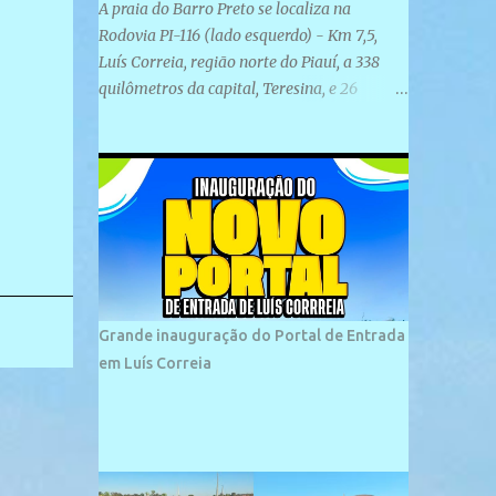
A praia do Barro Preto se localiza na
Rodovia PI-116 (lado esquerdo) - Km 7,5,
Luís Correia, região norte do Piauí, a 338
quilômetros da capital, Teresina, e 26
quilômetros da cidade de Parnaíba. É
formada por uma ampla faixa de areia
plana e retilínea na maior parte de sua
extensão, chegando a mais ou menos a 1,5
km de paisagens exuberantes. Possui ondas
suaves devido ao extensivo molhe de pedras
que não chegam a 2 metros de altura, não
apresentando dunas em seu espaço
geográfico. Não se sabe ao certo porque a
Grande inauguração do Portal de Entrada
praia leva esse nome, e muitas das suas
em Luís Correia
historias foram esquecidas ao longo do
tempo. A praia é frequentada por moradores
e turistas, em geral veranistas piauienses e,
em menor número, pessoas de estados
vizinhos. O bairro onde se localiza a praia é