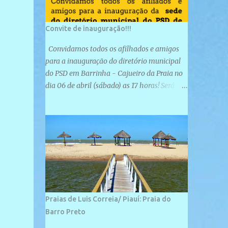
Convite de inauguração!!!
Convidamos todos os afilhados e amigos
para a inauguração do diretório municipal
do PSD em Barrinha - Cajueiro da Praia no
dia 06 de abril (sábado) as 17 horas! Será
uma grande confraternização do PSD, com a
inauguração de sua sede e a realização de
novas filiações partidárias. A sede está
localizada na Rua São José, 98 Barrinha -
Cajueiro da Praia.
Praias de Luis Correia/ Piauí: Praia do
Barro Preto