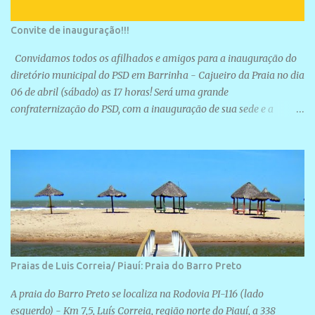
Convite de inauguração!!!
Convidamos todos os afilhados e amigos para a inauguração do
diretório municipal do PSD em Barrinha - Cajueiro da Praia no dia
06 de abril (sábado) as 17 horas! Será uma grande
confraternização do PSD, com a inauguração de sua sede e a
realização de novas filiações partidárias. A sede está localizada na
Rua São José, 98 Barrinha - Cajueiro da Praia.
Praias de Luis Correia/ Piauí: Praia do Barro Preto
A praia do Barro Preto se localiza na Rodovia PI-116 (lado
esquerdo) - Km 7,5, Luís Correia, região norte do Piauí, a 338