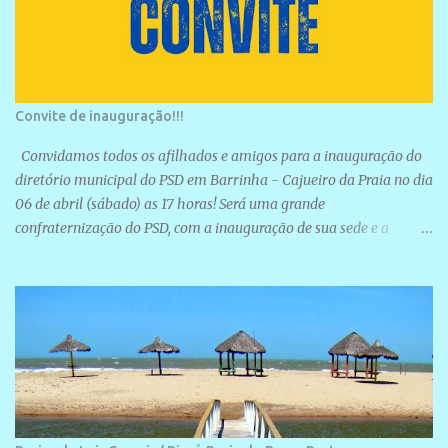
Convite de inauguração!!!
Convidamos todos os afilhados e amigos para a inauguração do
diretório municipal do PSD em Barrinha - Cajueiro da Praia no dia
06 de abril (sábado) as 17 horas! Será uma grande
confraternização do PSD, com a inauguração de sua sede e a
realização de novas filiações partidárias. A sede está localizada na
Rua São José, 98 Barrinha - Cajueiro da Praia.