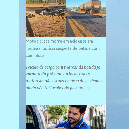
palco de amplos investimentos e projetos
grandiosos como hotéis, pousadas e
residências de veraneio de grande porte. O
maior empreendimento fixado nessa área é
o SESC Praia, inaugurado em 12 de julho de
1996. Com arquitetura moderna,...
Motociclista morre em acidente em
rodovia; polícia suspeita de batida com
caminhão
Veículo de carga com marcas da batida foi
encontrado próximo ao local, mas o
motorista não estava na área do acidente e
ainda não foi localizado pela polícia.
Motociclista morreu após acidente na PI-
247, na zona urbana de Uruçuí — Foto:
Divulgação/PMPI João Pedro de Sousa
Santos morreu na manhã desta sexta-feira
(31) em um acidente na PI-247, na zona