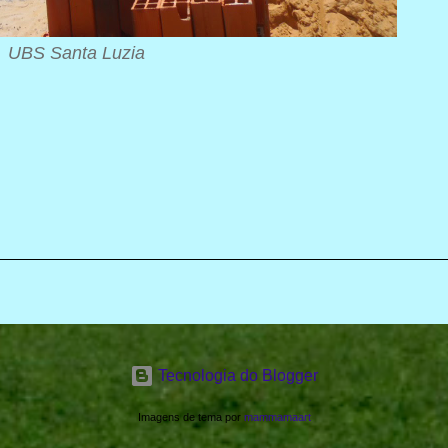
UBS Santa Luzia
Tecnologia do Blogger
Imagens de tema por
mammamaart