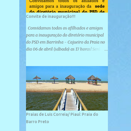
Convite de inauguração!!!
Convidamos todos os afilhados e amigos
para a inauguração do diretório municipal
do PSD em Barrinha - Cajueiro da Praia no
dia 06 de abril (sábado) as 17 horas! Será
uma grande confraternização do PSD, com a
inauguração de sua sede e a realização de
novas filiações partidárias. A sede está
localizada na Rua São José, 98 Barrinha -
Cajueiro da Praia.
Praias de Luis Correia/ Piauí: Praia do
Barro Preto