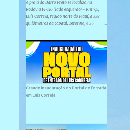
A praia do Barro Preto se localiza na
Rodovia PI-116 (lado esquerdo) - Km 7,5,
Luís Correia, região norte do Piauí, a 338
quilômetros da capital, Teresina, e 26
quilômetros da cidade de Parnaíba. É
formada por uma ampla faixa de areia
plana e retilínea na maior parte de sua
extensão, chegando a mais ou menos a 1,5
km de paisagens exuberantes. Possui ondas
suaves devido ao extensivo molhe de pedras
que não chegam a 2 metros de altura, não
apresentando dunas em seu espaço
geográfico. Não se sabe ao certo porque a
Grande inauguração do Portal de Entrada
praia leva esse nome, e muitas das suas
em Luís Correia
historias foram esquecidas ao longo do
tempo. A praia é frequentada por moradores
e turistas, em geral veranistas piauienses e,
em menor número, pessoas de estados
vizinhos. O bairro onde se localiza a praia é