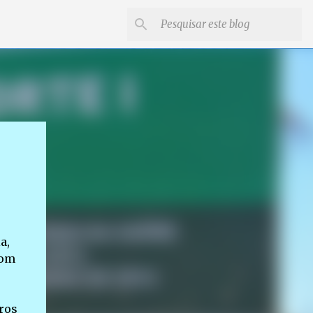
a,
com
ros