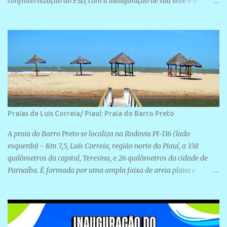
confraternização do PSD, com a inauguração de sua sede e a
realização de novas filiações partidárias. A sede está localizada na
Rua São José, 98 Barrinha - Cajueiro da Praia.
Praias de Luis Correia/ Piauí: Praia do Barro Preto
A praia do Barro Preto se localiza na Rodovia PI-116 (lado
esquerdo) - Km 7,5, Luís Correia, região norte do Piauí, a 338
quilômetros da capital, Teresina, e 26 quilômetros da cidade de
Parnaíba. É formada por uma ampla faixa de areia plana e
retilínea na maior parte de sua extensão, chegando a mais ou
menos a 1,5 km de paisagens exuberantes. Possui ondas suaves
devido ao extensivo molhe de pedras que não chegam a 2 metros
de altura, não apresentando dunas em seu espaço geográfico. Não