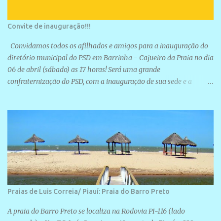
Convite de inauguração!!!
Convidamos todos os afilhados e amigos para a inauguração do
diretório municipal do PSD em Barrinha - Cajueiro da Praia no dia
06 de abril (sábado) as 17 horas! Será uma grande
confraternização do PSD, com a inauguração de sua sede e a
realização de novas filiações partidárias. A sede está localizada na
Rua São José, 98 Barrinha - Cajueiro da Praia.
Praias de Luis Correia/ Piauí: Praia do Barro Preto
A praia do Barro Preto se localiza na Rodovia PI-116 (lado