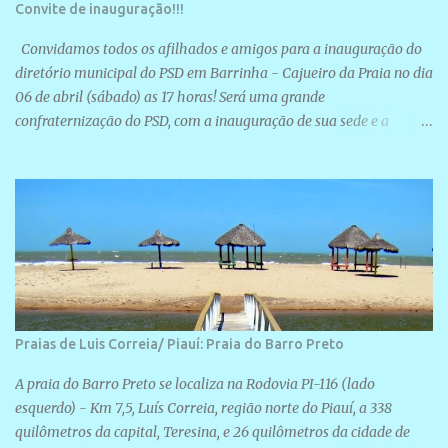
Convite de inauguração!!!
Convidamos todos os afilhados e amigos para a inauguração do
diretório municipal do PSD em Barrinha - Cajueiro da Praia no dia
06 de abril (sábado) as 17 horas! Será uma grande
confraternização do PSD, com a inauguração de sua sede e a
realização de novas filiações partidárias. A sede está localizada na
Rua São José, 98 Barrinha - Cajueiro da Praia.
Praias de Luis Correia/ Piauí: Praia do Barro Preto
A praia do Barro Preto se localiza na Rodovia PI-116 (lado
esquerdo) - Km 7,5, Luís Correia, região norte do Piauí, a 338
quilômetros da capital, Teresina, e 26 quilômetros da cidade de