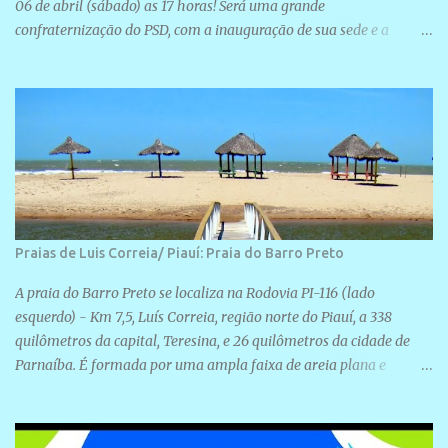
06 de abril (sábado) as 17 horas! Será uma grande
confraternização do PSD, com a inauguração de sua sede e a
realização de novas filiações partidárias. A sede está localizada na
Rua São José, 98 Barrinha - Cajueiro da Praia.
Praias de Luis Correia/ Piauí: Praia do Barro Preto
A praia do Barro Preto se localiza na Rodovia PI-116 (lado
esquerdo) - Km 7,5, Luís Correia, região norte do Piauí, a 338
quilômetros da capital, Teresina, e 26 quilômetros da cidade de
Parnaíba. É formada por uma ampla faixa de areia plana e
retilínea na maior parte de sua extensão, chegando a mais ou
menos a 1,5 km de paisagens exuberantes. Possui ondas suaves
devido ao extensivo molhe de pedras que não chegam a 2 metros