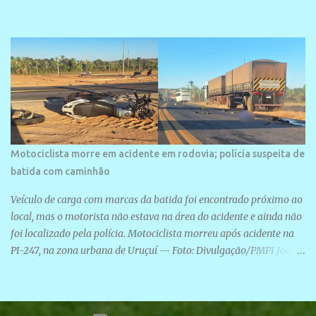
Motociclista morre em acidente em rodovia; polícia suspeita de
batida com caminhão
Veículo de carga com marcas da batida foi encontrado próximo ao
local, mas o motorista não estava na área do acidente e ainda não
foi localizado pela polícia. Motociclista morreu após acidente na
PI-247, na zona urbana de Uruçuí — Foto: Divulgação/PMPI João
Pedro de Sousa Santos morreu na manhã desta sexta-feira (31) em
um acidente na PI-247, na zona urbana de Uruçuí, no Sul do Piauí.
A Polícia Militar informou que um caminhão com marcas de