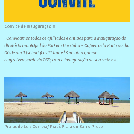
Convite de inauguração!!!
Convidamos todos os afilhados e amigos para a inauguração do
diretório municipal do PSD em Barrinha - Cajueiro da Praia no dia
06 de abril (sábado) as 17 horas! Será uma grande
confraternização do PSD, com a inauguração de sua sede e a
realização de novas filiações partidárias. A sede está localizada na
Rua São José, 98 Barrinha - Cajueiro da Praia.
Praias de Luis Correia/ Piauí: Praia do Barro Preto