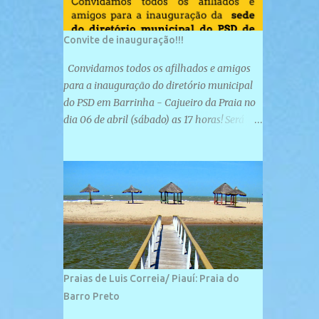
Convite de inauguração!!!
Convidamos todos os afilhados e amigos
para a inauguração do diretório municipal
do PSD em Barrinha - Cajueiro da Praia no
dia 06 de abril (sábado) as 17 horas! Será
uma grande confraternização do PSD, com a
inauguração de sua sede e a realização de
novas filiações partidárias. A sede está
localizada na Rua São José, 98 Barrinha -
Cajueiro da Praia.
Praias de Luis Correia/ Piauí: Praia do
Barro Preto