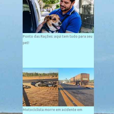
palco de amplos investimentos e projetos
grandiosos como hotéis, pousadas e
residências de veraneio de grande porte. O
maior empreendimento fixado nessa área é
o SESC Praia, inaugurado em 12 de julho de
1996. Com arquitetura moderna,...
Ponto das Rações: aqui tem tudo para seu
pet!
Motociclista morre em acidente em