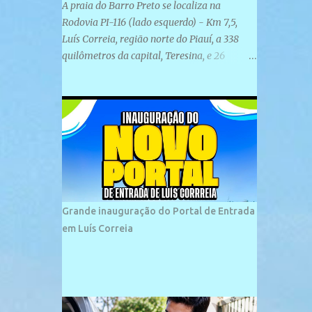
A praia do Barro Preto se localiza na
Rodovia PI-116 (lado esquerdo) - Km 7,5,
Luís Correia, região norte do Piauí, a 338
quilômetros da capital, Teresina, e 26
quilômetros da cidade de Parnaíba. É
formada por uma ampla faixa de areia
plana e retilínea na maior parte de sua
extensão, chegando a mais ou menos a 1,5
km de paisagens exuberantes. Possui ondas
suaves devido ao extensivo molhe de pedras
que não chegam a 2 metros de altura, não
apresentando dunas em seu espaço
geográfico. Não se sabe ao certo porque a
Grande inauguração do Portal de Entrada
praia leva esse nome, e muitas das suas
em Luís Correia
historias foram esquecidas ao longo do
tempo. A praia é frequentada por moradores
e turistas, em geral veranistas piauienses e,
em menor número, pessoas de estados
vizinhos. O bairro onde se localiza a praia é