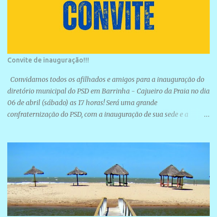
Convite de inauguração!!!
Convidamos todos os afilhados e amigos para a inauguração do
diretório municipal do PSD em Barrinha - Cajueiro da Praia no dia
06 de abril (sábado) as 17 horas! Será uma grande
confraternização do PSD, com a inauguração de sua sede e a
realização de novas filiações partidárias. A sede está localizada na
Rua São José, 98 Barrinha - Cajueiro da Praia.