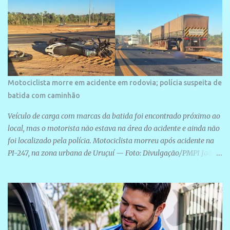
Motociclista morre em acidente em rodovia; polícia suspeita de
batida com caminhão
Veículo de carga com marcas da batida foi encontrado próximo ao
local, mas o motorista não estava na área do acidente e ainda não
foi localizado pela polícia. Motociclista morreu após acidente na
PI-247, na zona urbana de Uruçuí — Foto: Divulgação/PMPI João
Pedro de Sousa Santos morreu na manhã desta sexta-feira (31) em
um acidente na PI-247, na zona urbana de Uruçuí, no Sul do Piauí.
A Polícia Militar informou que um caminhão com marcas de
colisão foi encontrado próximo ao local. Segundo o 10º Batalhão
da Polícia Militar (10º BPM), a equipe foi acionada por volta das 6h
para atender à ocorrência. Material de referência geográfica Ao