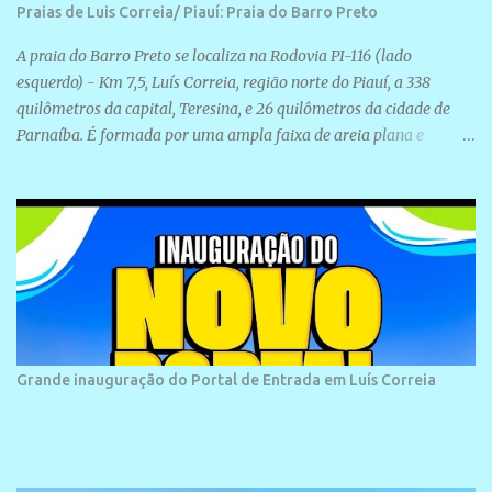
Praias de Luis Correia/ Piauí: Praia do Barro Preto
A praia do Barro Preto se localiza na Rodovia PI-116 (lado
esquerdo) - Km 7,5, Luís Correia, região norte do Piauí, a 338
quilômetros da capital, Teresina, e 26 quilômetros da cidade de
Parnaíba. É formada por uma ampla faixa de areia plana e
retilínea na maior parte de sua extensão, chegando a mais ou
menos a 1,5 km de paisagens exuberantes. Possui ondas suaves
devido ao extensivo molhe de pedras que não chegam a 2 metros
de altura, não apresentando dunas em seu espaço geográfico. Não
se sabe ao certo porque a praia leva esse nome, e muitas das suas
historias foram esquecidas ao longo do tempo. A praia é
frequentada por moradores e turistas, em geral veranistas
piauienses e, em menor número, pessoas de estados vizinhos. O
bairro onde se localiza a praia é palco de amplos investimentos e
Grande inauguração do Portal de Entrada em Luís Correia
projetos grandiosos como hotéis, pousadas e residências de
veraneio de grande porte. O maior empreendimento fixado nessa
área é o SESC Praia, inaugurado em 12 de julho de 1996. Com
arquitetura moderna,...