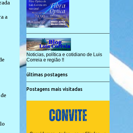
rada
ra a
Noticias, política e cotidiano de Luis
de
Correia e região !!
últimas postagens
Postagens mais visitadas
 de
lo