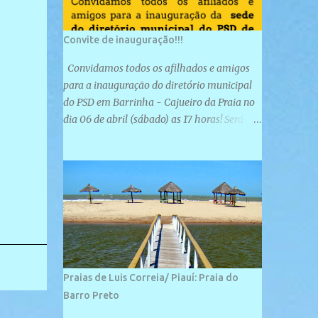
Convite de inauguração!!!
Convidamos todos os afilhados e amigos
para a inauguração do diretório municipal
do PSD em Barrinha - Cajueiro da Praia no
dia 06 de abril (sábado) as 17 horas! Será
uma grande confraternização do PSD, com a
inauguração de sua sede e a realização de
novas filiações partidárias. A sede está
localizada na Rua São José, 98 Barrinha -
Cajueiro da Praia.
Praias de Luis Correia/ Piauí: Praia do
Barro Preto