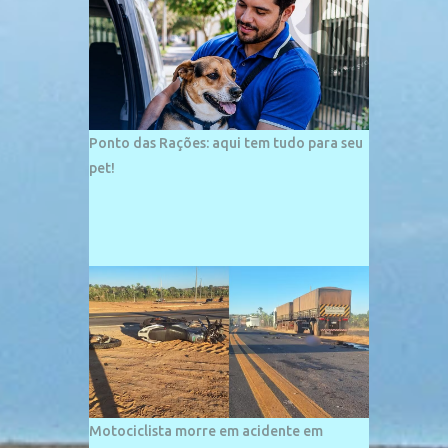
palco de amplos investimentos e projetos
grandiosos como hotéis, pousadas e
residências de veraneio de grande porte. O
maior empreendimento fixado nessa área é
o SESC Praia, inaugurado em 12 de julho de
1996. Com arquitetura moderna,...
Ponto das Rações: aqui tem tudo para seu
pet!
Motociclista morre em acidente em