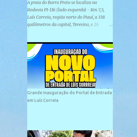
A praia do Barro Preto se localiza na
Rodovia PI-116 (lado esquerdo) - Km 7,5,
Luís Correia, região norte do Piauí, a 338
quilômetros da capital, Teresina, e 26
quilômetros da cidade de Parnaíba. É
formada por uma ampla faixa de areia
plana e retilínea na maior parte de sua
extensão, chegando a mais ou menos a 1,5
km de paisagens exuberantes. Possui ondas
suaves devido ao extensivo molhe de pedras
que não chegam a 2 metros de altura, não
apresentando dunas em seu espaço
geográfico. Não se sabe ao certo porque a
Grande inauguração do Portal de Entrada
praia leva esse nome, e muitas das suas
em Luís Correia
historias foram esquecidas ao longo do
tempo. A praia é frequentada por moradores
e turistas, em geral veranistas piauienses e,
em menor número, pessoas de estados
vizinhos. O bairro onde se localiza a praia é