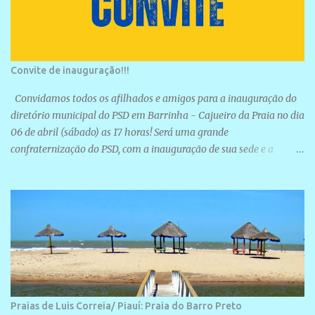
Convite de inauguração!!!
Convidamos todos os afilhados e amigos para a inauguração do
diretório municipal do PSD em Barrinha - Cajueiro da Praia no dia
06 de abril (sábado) as 17 horas! Será uma grande
confraternização do PSD, com a inauguração de sua sede e a
realização de novas filiações partidárias. A sede está localizada na
Rua São José, 98 Barrinha - Cajueiro da Praia.
Praias de Luis Correia/ Piauí: Praia do Barro Preto