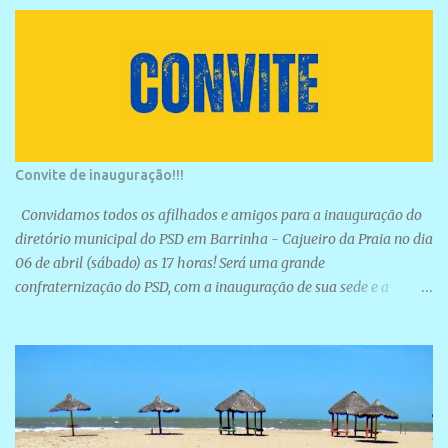
Convite de inauguração!!!
Convidamos todos os afilhados e amigos para a inauguração do
diretório municipal do PSD em Barrinha - Cajueiro da Praia no dia
06 de abril (sábado) as 17 horas! Será uma grande
confraternização do PSD, com a inauguração de sua sede e a
realização de novas filiações partidárias. A sede está localizada na
Rua São José, 98 Barrinha - Cajueiro da Praia.