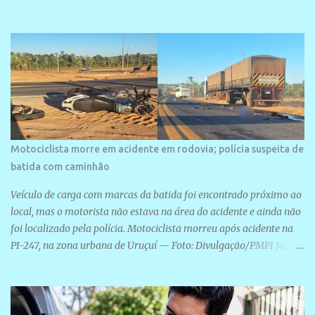
área é o SESC Praia, inaugurado em 12 de julho de 1996. Com
arquitetura moderna,...
Motociclista morre em acidente em rodovia; polícia suspeita de
batida com caminhão
Veículo de carga com marcas da batida foi encontrado próximo ao
local, mas o motorista não estava na área do acidente e ainda não
foi localizado pela polícia. Motociclista morreu após acidente na
PI-247, na zona urbana de Uruçuí — Foto: Divulgação/PMPI João
Pedro de Sousa Santos morreu na manhã desta sexta-feira (31) em
um acidente na PI-247, na zona urbana de Uruçuí, no Sul do Piauí.
A Polícia Militar informou que um caminhão com marcas de
colisão foi encontrado próximo ao local. Segundo o 10º Batalhão