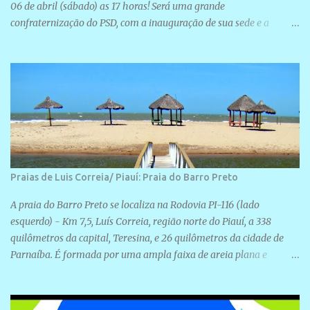
06 de abril (sábado) as 17 horas! Será uma grande
confraternização do PSD, com a inauguração de sua sede e a
realização de novas filiações partidárias. A sede está localizada na
Rua São José, 98 Barrinha - Cajueiro da Praia.
Praias de Luis Correia/ Piauí: Praia do Barro Preto
A praia do Barro Preto se localiza na Rodovia PI-116 (lado
esquerdo) - Km 7,5, Luís Correia, região norte do Piauí, a 338
quilômetros da capital, Teresina, e 26 quilômetros da cidade de
Parnaíba. É formada por uma ampla faixa de areia plana e
retilínea na maior parte de sua extensão, chegando a mais ou
menos a 1,5 km de paisagens exuberantes. Possui ondas suaves
devido ao extensivo molhe de pedras que não chegam a 2 metros