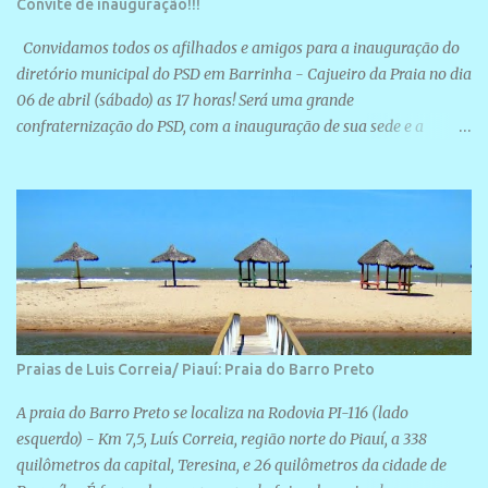
Convite de inauguração!!!
Convidamos todos os afilhados e amigos para a inauguração do
diretório municipal do PSD em Barrinha - Cajueiro da Praia no dia
06 de abril (sábado) as 17 horas! Será uma grande
confraternização do PSD, com a inauguração de sua sede e a
realização de novas filiações partidárias. A sede está localizada na
Rua São José, 98 Barrinha - Cajueiro da Praia.
Praias de Luis Correia/ Piauí: Praia do Barro Preto
A praia do Barro Preto se localiza na Rodovia PI-116 (lado
esquerdo) - Km 7,5, Luís Correia, região norte do Piauí, a 338
quilômetros da capital, Teresina, e 26 quilômetros da cidade de