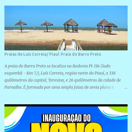
Rua São José, 98 Barrinha - Cajueiro da Praia.
Praias de Luis Correia/ Piauí: Praia do Barro Preto
A praia do Barro Preto se localiza na Rodovia PI-116 (lado
esquerdo) - Km 7,5, Luís Correia, região norte do Piauí, a 338
quilômetros da capital, Teresina, e 26 quilômetros da cidade de
Parnaíba. É formada por uma ampla faixa de areia plana e
retilínea na maior parte de sua extensão, chegando a mais ou
menos a 1,5 km de paisagens exuberantes. Possui ondas suaves
devido ao extensivo molhe de pedras que não chegam a 2 metros
de altura, não apresentando dunas em seu espaço geográfico. Não
se sabe ao certo porque a praia leva esse nome, e muitas das suas
historias foram esquecidas ao longo do tempo. A praia é