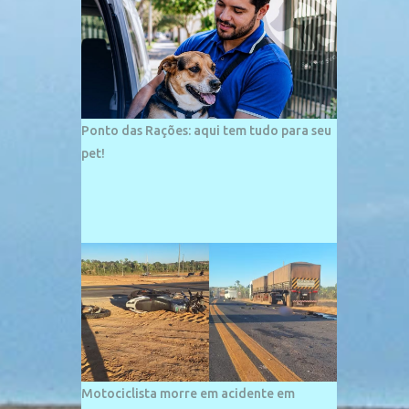
palco de amplos investimentos e projetos
grandiosos como hotéis, pousadas e
residências de veraneio de grande porte. O
maior empreendimento fixado nessa área é
o SESC Praia, inaugurado em 12 de julho de
1996. Com arquitetura moderna,...
Ponto das Rações: aqui tem tudo para seu
pet!
Motociclista morre em acidente em