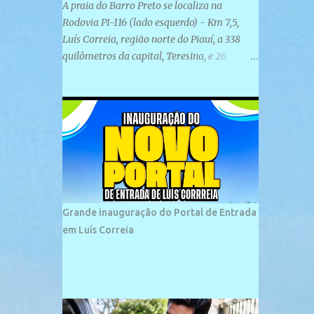
A praia do Barro Preto se localiza na
Rodovia PI-116 (lado esquerdo) - Km 7,5,
Luís Correia, região norte do Piauí, a 338
quilômetros da capital, Teresina, e 26
quilômetros da cidade de Parnaíba. É
formada por uma ampla faixa de areia
plana e retilínea na maior parte de sua
extensão, chegando a mais ou menos a 1,5
km de paisagens exuberantes. Possui ondas
suaves devido ao extensivo molhe de pedras
que não chegam a 2 metros de altura, não
apresentando dunas em seu espaço
geográfico. Não se sabe ao certo porque a
Grande inauguração do Portal de Entrada
praia leva esse nome, e muitas das suas
em Luís Correia
historias foram esquecidas ao longo do
tempo. A praia é frequentada por moradores
e turistas, em geral veranistas piauienses e,
em menor número, pessoas de estados
vizinhos. O bairro onde se localiza a praia é