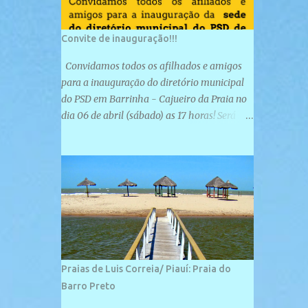
Convite de inauguração!!!
Convidamos todos os afilhados e amigos
para a inauguração do diretório municipal
do PSD em Barrinha - Cajueiro da Praia no
dia 06 de abril (sábado) as 17 horas! Será
uma grande confraternização do PSD, com a
inauguração de sua sede e a realização de
novas filiações partidárias. A sede está
localizada na Rua São José, 98 Barrinha -
Cajueiro da Praia.
Praias de Luis Correia/ Piauí: Praia do
Barro Preto