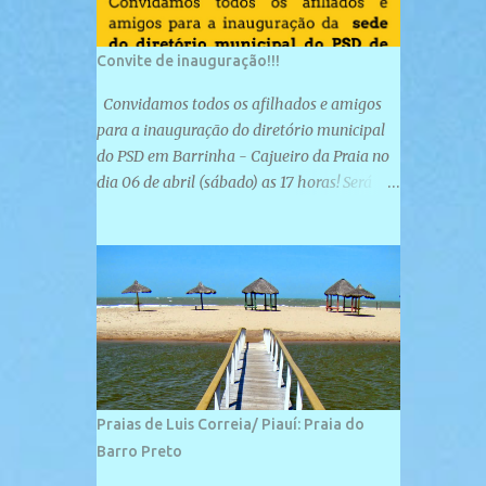
Convite de inauguração!!!
Convidamos todos os afilhados e amigos
para a inauguração do diretório municipal
do PSD em Barrinha - Cajueiro da Praia no
dia 06 de abril (sábado) as 17 horas! Será
uma grande confraternização do PSD, com a
inauguração de sua sede e a realização de
novas filiações partidárias. A sede está
localizada na Rua São José, 98 Barrinha -
Cajueiro da Praia.
Praias de Luis Correia/ Piauí: Praia do
Barro Preto