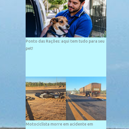
palco de amplos investimentos e projetos
grandiosos como hotéis, pousadas e
residências de veraneio de grande porte. O
maior empreendimento fixado nessa área é
o SESC Praia, inaugurado em 12 de julho de
1996. Com arquitetura moderna,...
Ponto das Rações: aqui tem tudo para seu
pet!
Motociclista morre em acidente em