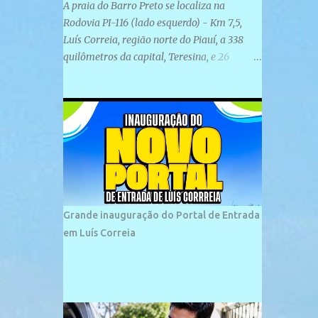
A praia do Barro Preto se localiza na
Rodovia PI-116 (lado esquerdo) - Km 7,5,
Luís Correia, região norte do Piauí, a 338
quilômetros da capital, Teresina, e 26
quilômetros da cidade de Parnaíba. É
formada por uma ampla faixa de areia
plana e retilínea na maior parte de sua
extensão, chegando a mais ou menos a 1,5
km de paisagens exuberantes. Possui ondas
suaves devido ao extensivo molhe de pedras
que não chegam a 2 metros de altura, não
apresentando dunas em seu espaço
geográfico. Não se sabe ao certo porque a
Grande inauguração do Portal de Entrada
praia leva esse nome, e muitas das suas
em Luís Correia
historias foram esquecidas ao longo do
tempo. A praia é frequentada por moradores
e turistas, em geral veranistas piauienses e,
em menor número, pessoas de estados
vizinhos. O bairro onde se localiza a praia é