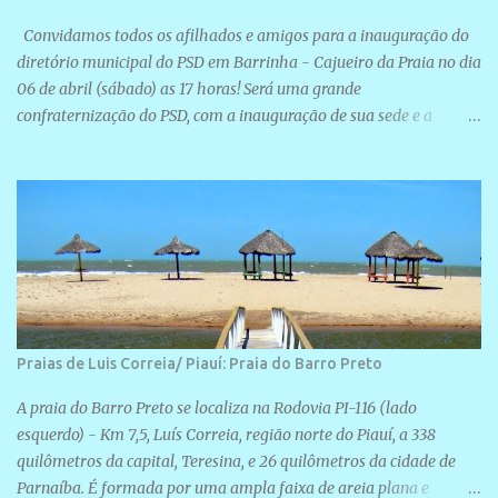
Convidamos todos os afilhados e amigos para a inauguração do
diretório municipal do PSD em Barrinha - Cajueiro da Praia no dia
06 de abril (sábado) as 17 horas! Será uma grande
confraternização do PSD, com a inauguração de sua sede e a
realização de novas filiações partidárias. A sede está localizada na
Rua São José, 98 Barrinha - Cajueiro da Praia.
Praias de Luis Correia/ Piauí: Praia do Barro Preto
A praia do Barro Preto se localiza na Rodovia PI-116 (lado
esquerdo) - Km 7,5, Luís Correia, região norte do Piauí, a 338
quilômetros da capital, Teresina, e 26 quilômetros da cidade de
Parnaíba. É formada por uma ampla faixa de areia plana e