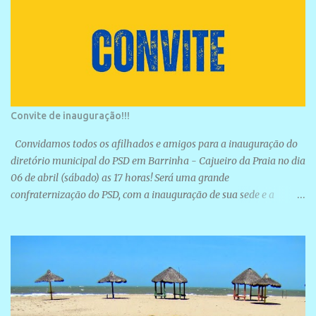
Convite de inauguração!!!
Convidamos todos os afilhados e amigos para a inauguração do
diretório municipal do PSD em Barrinha - Cajueiro da Praia no dia
06 de abril (sábado) as 17 horas! Será uma grande
confraternização do PSD, com a inauguração de sua sede e a
realização de novas filiações partidárias. A sede está localizada na
Rua São José, 98 Barrinha - Cajueiro da Praia.