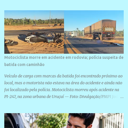
área é o SESC Praia, inaugurado em 12 de julho de 1996. Com
arquitetura moderna,...
Motociclista morre em acidente em rodovia; polícia suspeita de
batida com caminhão
Veículo de carga com marcas da batida foi encontrado próximo ao
local, mas o motorista não estava na área do acidente e ainda não
foi localizado pela polícia. Motociclista morreu após acidente na
PI-247, na zona urbana de Uruçuí — Foto: Divulgação/PMPI João
Pedro de Sousa Santos morreu na manhã desta sexta-feira (31) em
um acidente na PI-247, na zona urbana de Uruçuí, no Sul do Piauí.
A Polícia Militar informou que um caminhão com marcas de
colisão foi encontrado próximo ao local. Segundo o 10º Batalhão