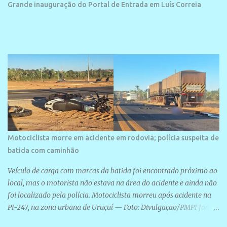
bairro onde se localiza a praia é palco de amplos investimentos e
Grande inauguração do Portal de Entrada em Luís Correia
projetos grandiosos como hotéis, pousadas e residências de
veraneio de grande porte. O maior empreendimento fixado nessa
área é o SESC Praia, inaugurado em 12 de julho de 1996. Com
arquitetura moderna,...
Motociclista morre em acidente em rodovia; polícia suspeita de
batida com caminhão
Veículo de carga com marcas da batida foi encontrado próximo ao
local, mas o motorista não estava na área do acidente e ainda não
foi localizado pela polícia. Motociclista morreu após acidente na
PI-247, na zona urbana de Uruçuí — Foto: Divulgação/PMPI João
Pedro de Sousa Santos morreu na manhã desta sexta-feira (31) em