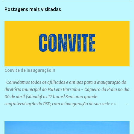
Postagens mais visitadas
Convite de inauguração!!!
Convidamos todos os afilhados e amigos para a inauguração do
diretório municipal do PSD em Barrinha - Cajueiro da Praia no dia
06 de abril (sábado) as 17 horas! Será uma grande
confraternização do PSD, com a inauguração de sua sede e a
realização de novas filiações partidárias. A sede está localizada na
Rua São José, 98 Barrinha - Cajueiro da Praia.