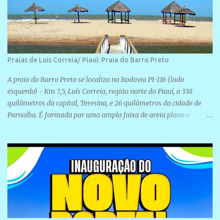
Praias de Luis Correia/ Piauí: Praia do Barro Preto
A praia do Barro Preto se localiza na Rodovia PI-116 (lado
esquerdo) - Km 7,5, Luís Correia, região norte do Piauí, a 338
quilômetros da capital, Teresina, e 26 quilômetros da cidade de
Parnaíba. É formada por uma ampla faixa de areia plana e
retilínea na maior parte de sua extensão, chegando a mais ou
menos a 1,5 km de paisagens exuberantes. Possui ondas suaves
devido ao extensivo molhe de pedras que não chegam a 2 metros
de altura, não apresentando dunas em seu espaço geográfico. Não
se sabe ao certo porque a praia leva esse nome, e muitas das suas
historias foram esquecidas ao longo do tempo. A praia é
frequentada por moradores e turistas, em geral veranistas
piauienses e, em menor número, pessoas de estados vizinhos. O