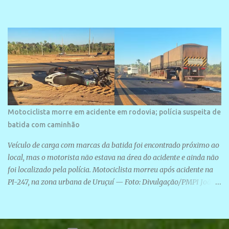
Motociclista morre em acidente em rodovia; polícia suspeita de
batida com caminhão
Veículo de carga com marcas da batida foi encontrado próximo ao
local, mas o motorista não estava na área do acidente e ainda não
foi localizado pela polícia. Motociclista morreu após acidente na
PI-247, na zona urbana de Uruçuí — Foto: Divulgação/PMPI João
Pedro de Sousa Santos morreu na manhã desta sexta-feira (31) em
um acidente na PI-247, na zona urbana de Uruçuí, no Sul do Piauí.
A Polícia Militar informou que um caminhão com marcas de