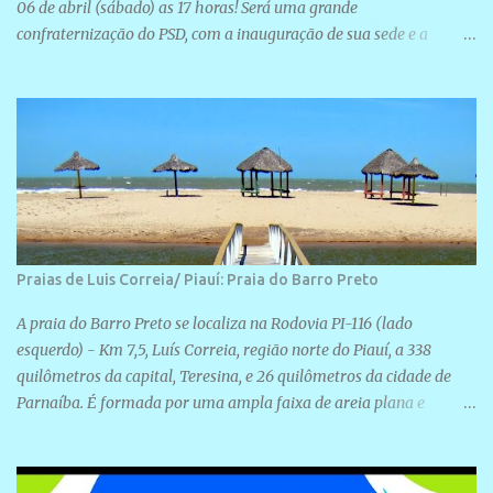
06 de abril (sábado) as 17 horas! Será uma grande
confraternização do PSD, com a inauguração de sua sede e a
realização de novas filiações partidárias. A sede está localizada na
Rua São José, 98 Barrinha - Cajueiro da Praia.
Praias de Luis Correia/ Piauí: Praia do Barro Preto
A praia do Barro Preto se localiza na Rodovia PI-116 (lado
esquerdo) - Km 7,5, Luís Correia, região norte do Piauí, a 338
quilômetros da capital, Teresina, e 26 quilômetros da cidade de
Parnaíba. É formada por uma ampla faixa de areia plana e
retilínea na maior parte de sua extensão, chegando a mais ou
menos a 1,5 km de paisagens exuberantes. Possui ondas suaves
devido ao extensivo molhe de pedras que não chegam a 2 metros