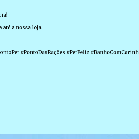
ia!
até a nossa loja.
ontoPet #PontoDasRações #PetFeliz #BanhoComCarinh