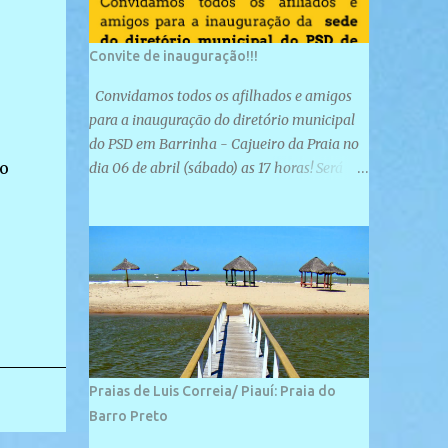
Convite de inauguração!!!
Convidamos todos os afilhados e amigos
para a inauguração do diretório municipal
do PSD em Barrinha - Cajueiro da Praia no
o
dia 06 de abril (sábado) as 17 horas! Será
uma grande confraternização do PSD, com a
inauguração de sua sede e a realização de
novas filiações partidárias. A sede está
localizada na Rua São José, 98 Barrinha -
Cajueiro da Praia.
Praias de Luis Correia/ Piauí: Praia do
Barro Preto