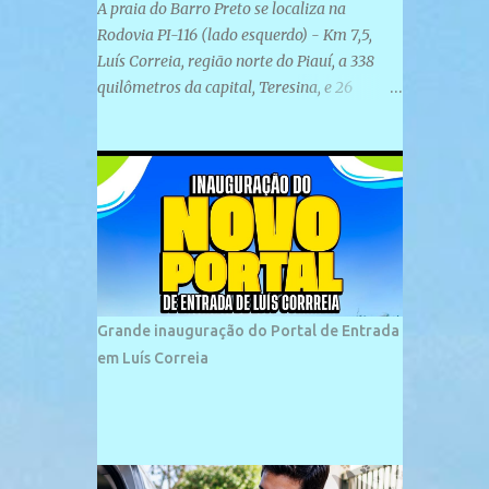
A praia do Barro Preto se localiza na
Rodovia PI-116 (lado esquerdo) - Km 7,5,
Luís Correia, região norte do Piauí, a 338
quilômetros da capital, Teresina, e 26
quilômetros da cidade de Parnaíba. É
formada por uma ampla faixa de areia
plana e retilínea na maior parte de sua
extensão, chegando a mais ou menos a 1,5
km de paisagens exuberantes. Possui ondas
suaves devido ao extensivo molhe de pedras
que não chegam a 2 metros de altura, não
apresentando dunas em seu espaço
geográfico. Não se sabe ao certo porque a
Grande inauguração do Portal de Entrada
praia leva esse nome, e muitas das suas
em Luís Correia
historias foram esquecidas ao longo do
tempo. A praia é frequentada por moradores
e turistas, em geral veranistas piauienses e,
em menor número, pessoas de estados
vizinhos. O bairro onde se localiza a praia é