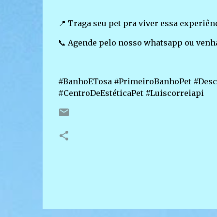
📍 Traga seu pet pra viver essa experiênc
📞 Agende pelo nosso whatsapp ou venha 
#BanhoETosa #PrimeiroBanhoPet #Desc
#CentroDeEstéticaPet #Luiscorreiapi