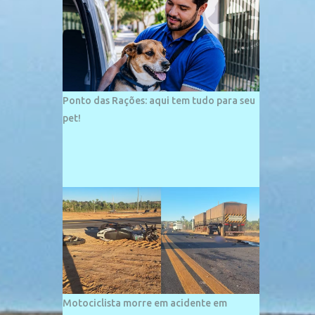
palco de amplos investimentos e projetos
grandiosos como hotéis, pousadas e
residências de veraneio de grande porte. O
maior empreendimento fixado nessa área é
o SESC Praia, inaugurado em 12 de julho de
1996. Com arquitetura moderna,...
Ponto das Rações: aqui tem tudo para seu
pet!
Motociclista morre em acidente em