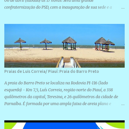
06 de abril (sábado) as 17 horas! Será uma grande
confraternização do PSD, com a inauguração de sua sede e a
realização de novas filiações partidárias. A sede está localizada na
Rua São José, 98 Barrinha - Cajueiro da Praia.
Praias de Luis Correia/ Piauí: Praia do Barro Preto
A praia do Barro Preto se localiza na Rodovia PI-116 (lado
esquerdo) - Km 7,5, Luís Correia, região norte do Piauí, a 338
quilômetros da capital, Teresina, e 26 quilômetros da cidade de
Parnaíba. É formada por uma ampla faixa de areia plana e
retilínea na maior parte de sua extensão, chegando a mais ou
menos a 1,5 km de paisagens exuberantes. Possui ondas suaves
devido ao extensivo molhe de pedras que não chegam a 2 metros