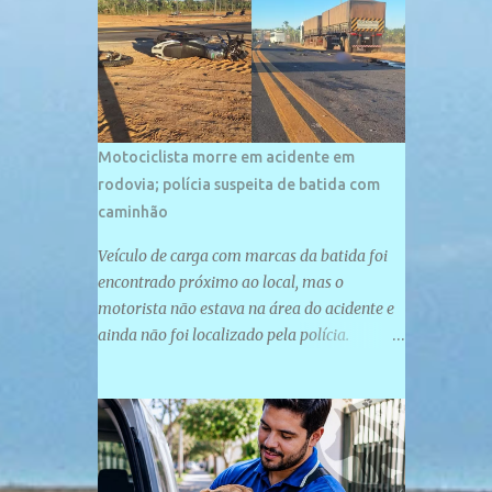
palco de amplos investimentos e projetos
grandiosos como hotéis, pousadas e
residências de veraneio de grande porte. O
maior empreendimento fixado nessa área é
o SESC Praia, inaugurado em 12 de julho de
1996. Com arquitetura moderna,...
Motociclista morre em acidente em
rodovia; polícia suspeita de batida com
caminhão
Veículo de carga com marcas da batida foi
encontrado próximo ao local, mas o
motorista não estava na área do acidente e
ainda não foi localizado pela polícia.
Motociclista morreu após acidente na PI-
247, na zona urbana de Uruçuí — Foto:
Divulgação/PMPI João Pedro de Sousa
Santos morreu na manhã desta sexta-feira
(31) em um acidente na PI-247, na zona