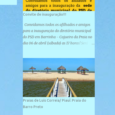
Convite de inauguração!!!
Convidamos todos os afilhados e amigos
para a inauguração do diretório municipal
do PSD em Barrinha - Cajueiro da Praia no
dia 06 de abril (sábado) as 17 horas! Será
uma grande confraternização do PSD, com a
inauguração de sua sede e a realização de
novas filiações partidárias. A sede está
localizada na Rua São José, 98 Barrinha -
Cajueiro da Praia.
Praias de Luis Correia/ Piauí: Praia do
Barro Preto