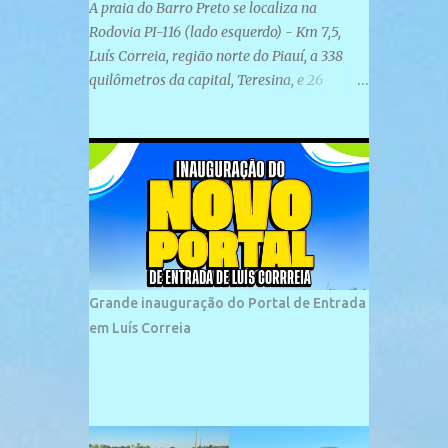
A praia do Barro Preto se localiza na
Rodovia PI-116 (lado esquerdo) - Km 7,5,
Luís Correia, região norte do Piauí, a 338
quilômetros da capital, Teresina, e 26
quilômetros da cidade de Parnaíba. É
formada por uma ampla faixa de areia
plana e retilínea na maior parte de sua
extensão, chegando a mais ou menos a 1,5
km de paisagens exuberantes. Possui ondas
suaves devido ao extensivo molhe de pedras
que não chegam a 2 metros de altura, não
apresentando dunas em seu espaço
geográfico. Não se sabe ao certo porque a
Grande inauguração do Portal de Entrada
praia leva esse nome, e muitas das suas
em Luís Correia
historias foram esquecidas ao longo do
tempo. A praia é frequentada por moradores
e turistas, em geral veranistas piauienses e,
em menor número, pessoas de estados
vizinhos. O bairro onde se localiza a praia é