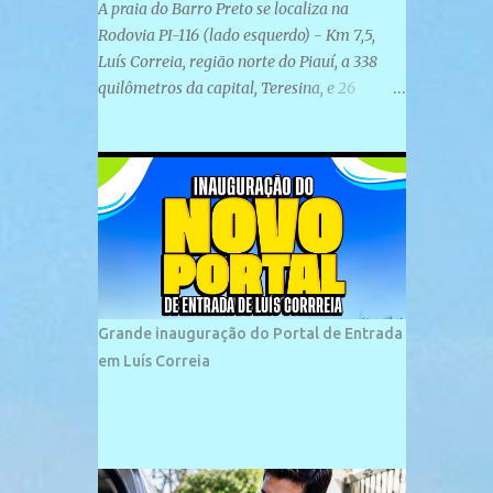
A praia do Barro Preto se localiza na
Rodovia PI-116 (lado esquerdo) - Km 7,5,
Luís Correia, região norte do Piauí, a 338
quilômetros da capital, Teresina, e 26
quilômetros da cidade de Parnaíba. É
formada por uma ampla faixa de areia
plana e retilínea na maior parte de sua
extensão, chegando a mais ou menos a 1,5
km de paisagens exuberantes. Possui ondas
suaves devido ao extensivo molhe de pedras
que não chegam a 2 metros de altura, não
apresentando dunas em seu espaço
geográfico. Não se sabe ao certo porque a
Grande inauguração do Portal de Entrada
praia leva esse nome, e muitas das suas
em Luís Correia
historias foram esquecidas ao longo do
tempo. A praia é frequentada por moradores
e turistas, em geral veranistas piauienses e,
em menor número, pessoas de estados
vizinhos. O bairro onde se localiza a praia é