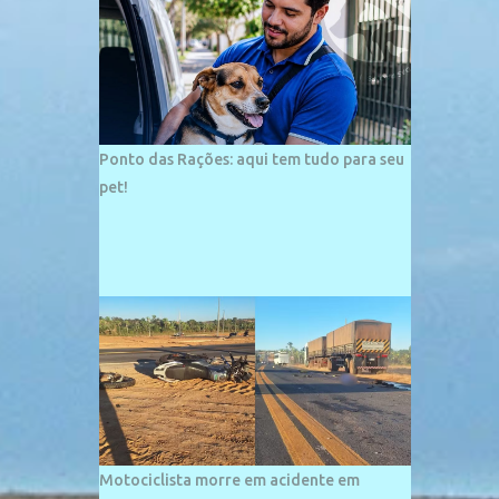
palco de amplos investimentos e projetos
grandiosos como hotéis, pousadas e
residências de veraneio de grande porte. O
maior empreendimento fixado nessa área é
o SESC Praia, inaugurado em 12 de julho de
1996. Com arquitetura moderna,...
Ponto das Rações: aqui tem tudo para seu
pet!
Motociclista morre em acidente em