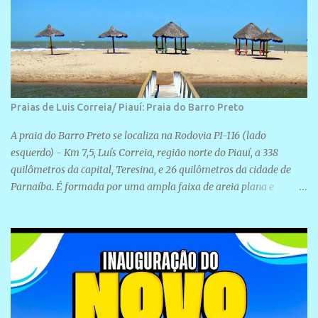
Praias de Luis Correia/ Piauí: Praia do Barro Preto
A praia do Barro Preto se localiza na Rodovia PI-116 (lado
esquerdo) - Km 7,5, Luís Correia, região norte do Piauí, a 338
quilômetros da capital, Teresina, e 26 quilômetros da cidade de
Parnaíba. É formada por uma ampla faixa de areia plana e
retilínea na maior parte de sua extensão, chegando a mais ou
menos a 1,5 km de paisagens exuberantes. Possui ondas suaves
devido ao extensivo molhe de pedras que não chegam a 2 metros
de altura, não apresentando dunas em seu espaço geográfico. Não
se sabe ao certo porque a praia leva esse nome, e muitas das suas
historias foram esquecidas ao longo do tempo. A praia é
frequentada por moradores e turistas, em geral veranistas