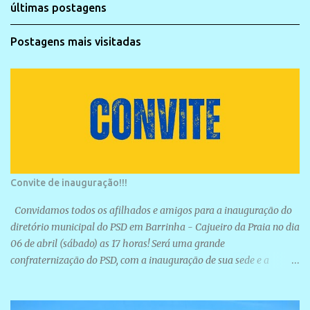
últimas postagens
Postagens mais visitadas
Convite de inauguração!!!
Convidamos todos os afilhados e amigos para a inauguração do
diretório municipal do PSD em Barrinha - Cajueiro da Praia no dia
06 de abril (sábado) as 17 horas! Será uma grande
confraternização do PSD, com a inauguração de sua sede e a
realização de novas filiações partidárias. A sede está localizada na
Rua São José, 98 Barrinha - Cajueiro da Praia.