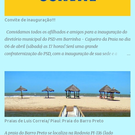
Convite de inauguração!!!
Convidamos todos os afilhados e amigos para a inauguração do
diretório municipal do PSD em Barrinha - Cajueiro da Praia no dia
06 de abril (sábado) as 17 horas! Será uma grande
confraternização do PSD, com a inauguração de sua sede e a
realização de novas filiações partidárias. A sede está localizada na
Rua São José, 98 Barrinha - Cajueiro da Praia.
Praias de Luis Correia/ Piauí: Praia do Barro Preto
A praia do Barro Preto se localiza na Rodovia PI-116 (lado