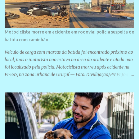
Motociclista morre em acidente em rodovia; polícia suspeita de
batida com caminhão
Veículo de carga com marcas da batida foi encontrado próximo ao
local, mas o motorista não estava na área do acidente e ainda não
foi localizado pela polícia. Motociclista morreu após acidente na
PI-247, na zona urbana de Uruçuí — Foto: Divulgação/PMPI João
Pedro de Sousa Santos morreu na manhã desta sexta-feira (31) em
um acidente na PI-247, na zona urbana de Uruçuí, no Sul do Piauí.
A Polícia Militar informou que um caminhão com marcas de
colisão foi encontrado próximo ao local. Segundo o 10º Batalhão
da Polícia Militar (10º BPM), a equipe foi acionada por volta das 6h
para atender à ocorrência. Material de referência geográfica Ao
chegar ao local, os policiais constataram a morte do motociclista e
encontraram um caminhão com marcas da colisão próximo à área