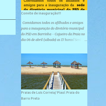
Convite de inauguração!!!
Convidamos todos os afilhados e amigos
para a inauguração do diretório municipal
do PSD em Barrinha - Cajueiro da Praia no
dia 06 de abril (sábado) as 17 horas! Será
uma grande confraternização do PSD, com a
inauguração de sua sede e a realização de
novas filiações partidárias. A sede está
localizada na Rua São José, 98 Barrinha -
Cajueiro da Praia.
Praias de Luis Correia/ Piauí: Praia do
Barro Preto