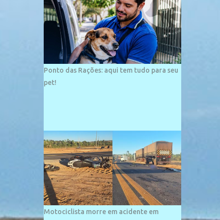
palco de amplos investimentos e projetos
grandiosos como hotéis, pousadas e
residências de veraneio de grande porte. O
maior empreendimento fixado nessa área é
o SESC Praia, inaugurado em 12 de julho de
1996. Com arquitetura moderna,...
Ponto das Rações: aqui tem tudo para seu
pet!
Motociclista morre em acidente em