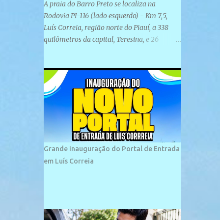
A praia do Barro Preto se localiza na
Rodovia PI-116 (lado esquerdo) - Km 7,5,
Luís Correia, região norte do Piauí, a 338
quilômetros da capital, Teresina, e 26
quilômetros da cidade de Parnaíba. É
formada por uma ampla faixa de areia
plana e retilínea na maior parte de sua
extensão, chegando a mais ou menos a 1,5
km de paisagens exuberantes. Possui ondas
suaves devido ao extensivo molhe de pedras
que não chegam a 2 metros de altura, não
apresentando dunas em seu espaço
geográfico. Não se sabe ao certo porque a
Grande inauguração do Portal de Entrada
praia leva esse nome, e muitas das suas
em Luís Correia
historias foram esquecidas ao longo do
tempo. A praia é frequentada por moradores
e turistas, em geral veranistas piauienses e,
em menor número, pessoas de estados
vizinhos. O bairro onde se localiza a praia é