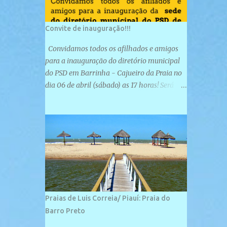
Convite de inauguração!!!
Convidamos todos os afilhados e amigos
para a inauguração do diretório municipal
do PSD em Barrinha - Cajueiro da Praia no
dia 06 de abril (sábado) as 17 horas! Será
uma grande confraternização do PSD, com a
inauguração de sua sede e a realização de
novas filiações partidárias. A sede está
localizada na Rua São José, 98 Barrinha -
Cajueiro da Praia.
Praias de Luis Correia/ Piauí: Praia do
Barro Preto