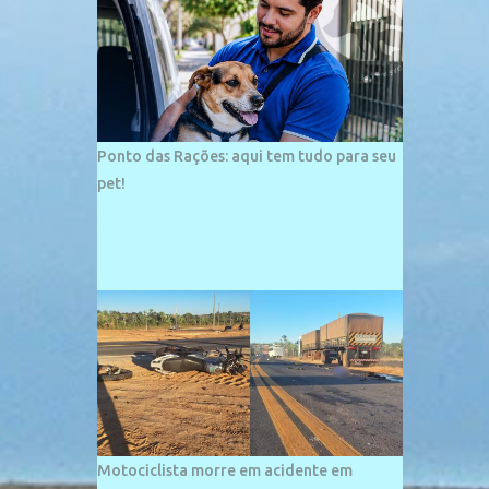
palco de amplos investimentos e projetos
grandiosos como hotéis, pousadas e
residências de veraneio de grande porte. O
maior empreendimento fixado nessa área é
o SESC Praia, inaugurado em 12 de julho de
1996. Com arquitetura moderna,...
Ponto das Rações: aqui tem tudo para seu
pet!
Motociclista morre em acidente em