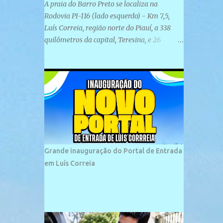
A praia do Barro Preto se localiza na
Rodovia PI-116 (lado esquerdo) - Km 7,5,
Luís Correia, região norte do Piauí, a 338
quilômetros da capital, Teresina, e 26
quilômetros da cidade de Parnaíba. É
formada por uma ampla faixa de areia
plana e retilínea na maior parte de sua
extensão, chegando a mais ou menos a 1,5
km de paisagens exuberantes. Possui ondas
suaves devido ao extensivo molhe de pedras
que não chegam a 2 metros de altura, não
apresentando dunas em seu espaço
geográfico. Não se sabe ao certo porque a
Grande inauguração do Portal de Entrada
praia leva esse nome, e muitas das suas
em Luís Correia
historias foram esquecidas ao longo do
tempo. A praia é frequentada por moradores
e turistas, em geral veranistas piauienses e,
em menor número, pessoas de estados
vizinhos. O bairro onde se localiza a praia é