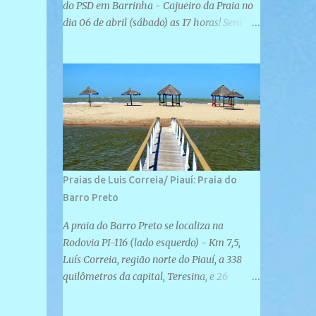
do PSD em Barrinha - Cajueiro da Praia no
dia 06 de abril (sábado) as 17 horas! Será
uma grande confraternização do PSD, com a
inauguração de sua sede e a realização de
novas filiações partidárias. A sede está
localizada na Rua São José, 98 Barrinha -
Cajueiro da Praia.
Praias de Luis Correia/ Piauí: Praia do
Barro Preto
A praia do Barro Preto se localiza na
Rodovia PI-116 (lado esquerdo) - Km 7,5,
Luís Correia, região norte do Piauí, a 338
quilômetros da capital, Teresina, e 26
quilômetros da cidade de Parnaíba. É
formada por uma ampla faixa de areia