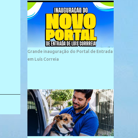
plana e retilínea na maior parte de sua
extensão, chegando a mais ou menos a 1,5
km de paisagens exuberantes. Possui ondas
suaves devido ao extensivo molhe de pedras
que não chegam a 2 metros de altura, não
apresentando dunas em seu espaço
geográfico. Não se sabe ao certo porque a
Grande inauguração do Portal de Entrada
praia leva esse nome, e muitas das suas
em Luís Correia
historias foram esquecidas ao longo do
tempo. A praia é frequentada por moradores
e turistas, em geral veranistas piauienses e,
em menor número, pessoas de estados
vizinhos. O bairro onde se localiza a praia é
palco de amplos investimentos e projetos
grandiosos como hotéis, pousadas e
residências de veraneio de grande porte. O
maior empreendimento fixado nessa área é
o SESC Praia, inaugurado em 12 de julho de